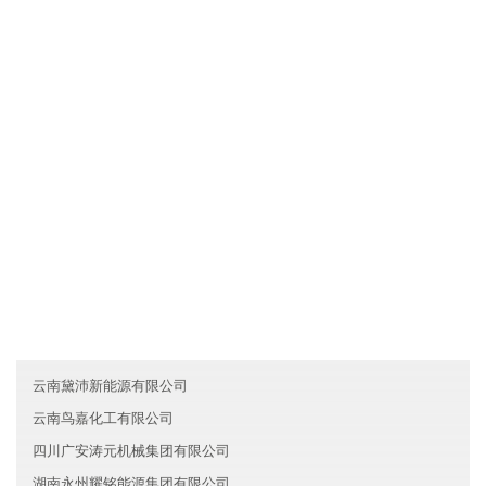
澳门力伟建筑股份有限公司拥有先进的现代化生产设备和生产工
艺，确保产品品质不仅达到国家标准，而且优于国家标准；发挥公
司原材料采购优势和成本管控优势，使产品的性价比较优；直接与
国际和国内原材料生产厂家合作，确保原材料进货渠道都是来自化
工原料知名生产企业。
友情链接
浙江临安区优质环保有限公司
西藏南科信息技术集团有限公司
湖北咸宁腾飞人工智能集团有限公司
云南黛沛新能源有限公司
云南鸟嘉化工有限公司
四川广安涛元机械集团有限公司
湖南永州耀铭能源集团有限公司